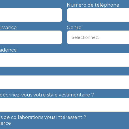
Numéro de téléphone
issance
Genre
sidence
cririez-vous votre style vestimentaire ?
s de collaborations vous intéressent ?
erce