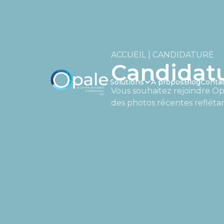
ACCUEIL | CANDIDATURE
Candidat
Solutions
À propos
Blog
Conta
Vous souhaitez rejoindre Opa
des photos récentes reflétan