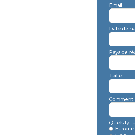
Email
Date de na
Pays de ré
Taille
Comment dé
Quels type
E-comm