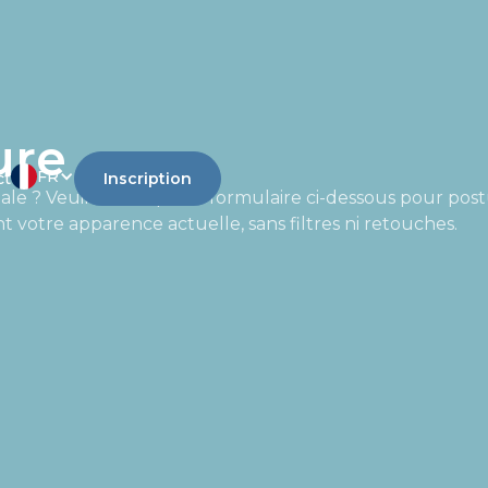
ure
FR
ct
Inscription
le ? Veuillez remplir le formulaire ci-dessous pour post
t votre apparence actuelle, sans filtres ni retouches.